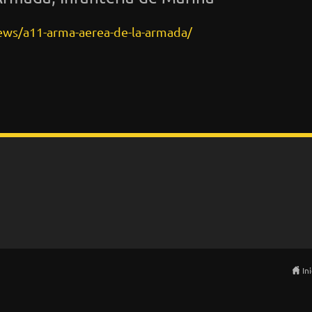
ews/a11-arma-aerea-de-la-armada/
In